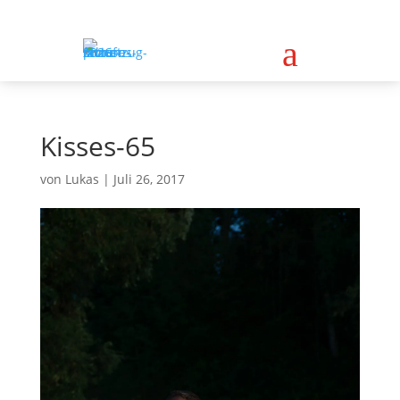
a
Kisses-65
von
Lukas
|
Juli 26, 2017